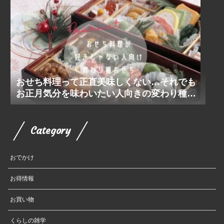
おせち料理って正直美味しくない…それでも
お正月気分を味わいたい人向きの変わり種お
せち
Category
おでかけ
お得情報
お買い物
くらしの雑学