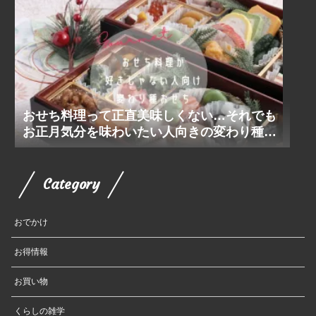
おせち料理って正直美味しくない…それでも
お正月気分を味わいたい人向きの変わり種お
せち
Category
おでかけ
お得情報
お買い物
くらしの雑学