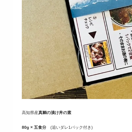
高知県産
真鯛の漬け丼の素
80g ×
五食分
(追いダレ1パック付き)