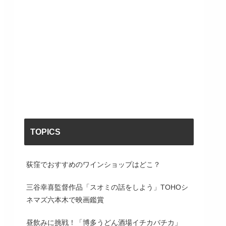
TOPICS
荻窪でおすすめのワインショップはどこ？
三谷幸喜監督作品「スオミの話をしよう」TOHOシ
ネマズ六本木で映画鑑賞
昼飲みに挑戦！「博多うどん酒場イチカバチカ」