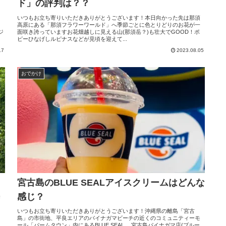
ド」の評判は？？
いつもお立ち寄りいただきありがとうございます！本日向かった先は那須
に
高原にある「那須フラワーワールド」へ季節ごとに色とりどりのお花が一
ジ
面咲き誇っていますお花畑越しに見える山(那須岳？)も壮大でGOOD！ポ
ピーひなげしルピナスなどが見頃を迎えて...
17
2023.08.05
おでかけ
宮古島のBLUE SEALアイスクリームはどんな
感じ？
幹
う
ま
いつもお立ち寄りいただきありがとうございます！沖縄県の離島「宮古
島」の市街地、平良エリアのパイナガマビーチの近くのコミュニティーモ
ール「パームタウン」内にあるBLUE SEAL 宮古島パイナガマ店(ブルー