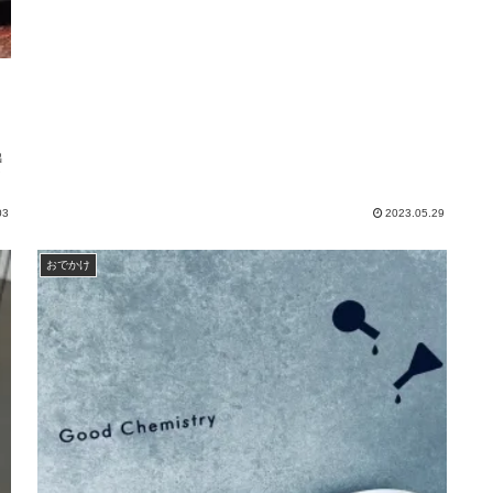
り
出
な
03
2023.05.29
おでかけ