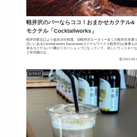
軽井沢のバーならココ！おまかせカクテル&
モクテル「Cocktailworks」
軽井沢駅北口より徒歩15分程度。旧軽井沢ロータリー近くの軽井沢本通
沿いにあるCocktail works Karuizawa(カクテルワークス軽井沢)お食事も
来るカクテルバー隣がリカーショップになっていて、珍しいウィスキー
ど年代物のお...
2023.06.
おでかけ