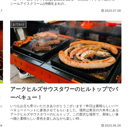
シールアイスクリーム)沖縄生まれの...
17
2023.07.09
おでかけ
アークヒルズサウスタワーのヒルトップでバ
ーベキュー！
動
ッ
いつもお立ち寄りいただきありがとうございます！昨日は素晴らしいバー
ベキューイベントに参加させてもらいました。場所は東京の六本木にある
アークヒルズサウスタワーのヒルトップ。この贅沢な場所で、美味しい食
べ物と素晴らしい景色を楽しみながら楽しい時...
04
2023.06.28