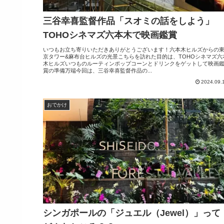
三谷幸喜監督作品「スオミの話をしよう」
TOHOシネマズ六本木で映画鑑賞
いつもお立ち寄りいただきありがとうございます！六本木ヒルズからの
京タワー&麻布台ヒルズの光景こちらを訪れた目的は、TOHOシネマズ六
木ヒルズいつものルーティンポップコーンとドリンクをゲットして映画
賞の準備万端今回は、三谷幸喜監督作品の...
2024.09.
おでかけ
シンガポールの「ジュエル（Jewel）」って