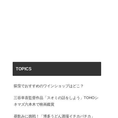
TOPICS
荻窪でおすすめのワインショップはどこ？
三谷幸喜監督作品「スオミの話をしよう」TOHOシ
ネマズ六本木で映画鑑賞
昼飲みに挑戦！「博多うどん酒場イチカバチカ」