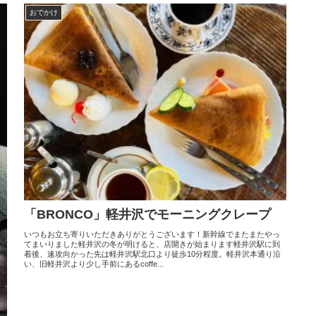
おでかけ
「BRONCO」軽井沢でモーニングクレープ
いつもお立ち寄りいただきありがとうございます！新幹線でまたまたやっ
てまいりました軽井沢の冬が明けると、店開きが始まります軽井沢駅に到
着後、速攻向かった先は軽井沢駅北口より徒歩10分程度。軽井沢本通り沿
い、旧軽井沢より少し手前にあるcoffe...