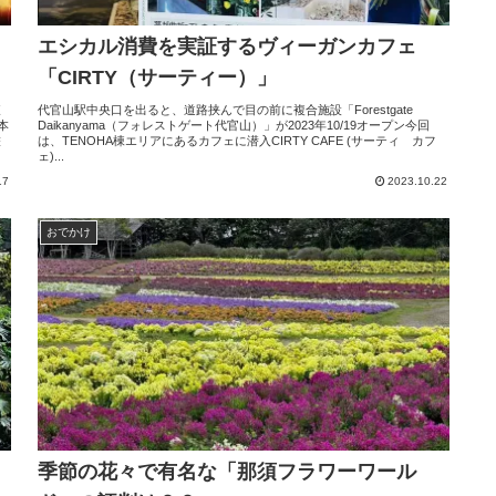
エシカル消費を実証するヴィーガンカフェ
「CIRTY（サーティー）」
東
代官山駅中央口を出ると、道路挟んで目の前に複合施設「Forestgate
本
Daikanyama（フォレストゲート代官山）」が2023年10/19オープン今回
鑑
は、TENOHA棟エリアにあるカフェに潜入CIRTY CAFE (サーティ カフ
ェ)...
17
2023.10.22
おでかけ
季節の花々で有名な「那須フラワーワール