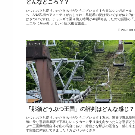
どんなところ？？
いつもお立ち寄りいただきありがとうございます！今日はシンガポール
へ。ANA和柄のアメニティがおしゃれ！早朝着の便は安いですが体力的
はきついですね。チャンギで乗り換え時間が4時間もあったので話題の「
ュエル（Jewel）」という巨大複合施設...
2023.09.
おでかけ
「那須どうぶつ王国」の評判はどんな感じ？
いつもお立ち寄りいただきありがとうございます！週末、家族で東北新
線に乗り那須塩原駅で下車しレンタカーに乗り換え向かった先は那須ど
ぶつ王国動物園自体が山の高台にあり、緑豊かな那須の景色を一望出来
す実際に体験してきました！カピバラやうさぎ...