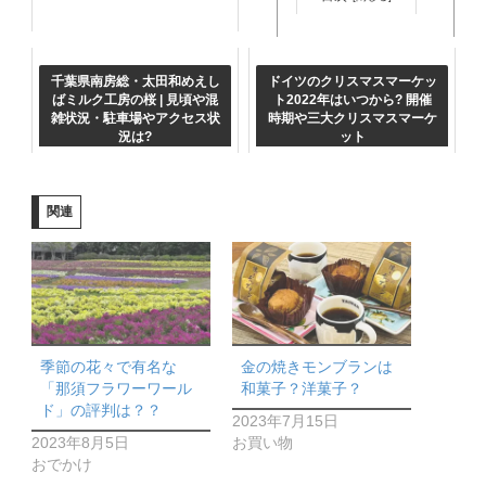
千葉県南房総・太田和めえし
ドイツのクリスマスマーケッ
ばミルク工房の桜 | 見頃や混
ト2022年はいつから? 開催
錦糸町 | 子連れにおすすめの
雑状況・駐車場やアクセス状
時期や三大クリスマスマーケ
遊び場は？
況は?
ット
関連
季節の花々で有名な
金の焼きモンブランは
「那須フラワーワール
和菓子？洋菓子？
ド」の評判は？？
2023年7月15日
2023年8月5日
お買い物
おでかけ