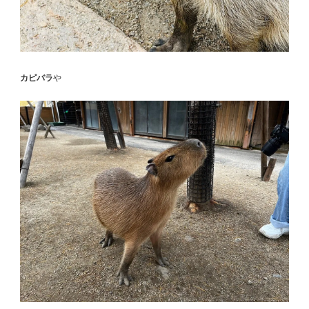
カピバラ
や