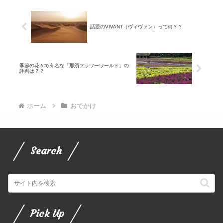
話題のVIVANT（ヴィヴァン）って何？？
季節の花々で有名な「那須フラワーワールド」の
評判は？？
ホーム
おでかけ
Search
Pick Up