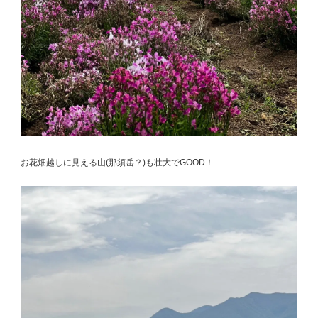
お花畑越しに見える山(那須岳？)も壮大でGOOD！