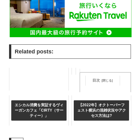
Related posts:
目次
エシカル消費を実証するヴィ
【2022年】オクトーバーフ
ーガンカフェ「CIRTY（サー
ェスト横浜の混雑状況やアク
軽井沢のバーならココ！おま
ティー）」
セス方法は?
かせカクテル&モクテル
「Cocktailworks」