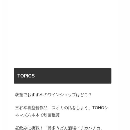
TOPICS
荻窪でおすすめのワインショップはどこ？
三谷幸喜監督作品「スオミの話をしよう」TOHOシ
ネマズ六本木で映画鑑賞
昼飲みに挑戦！「博多うどん酒場イチカバチカ」