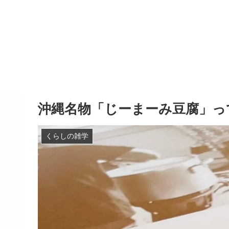
沖縄名物「じーまーみ豆腐」っ
くらしの雑学