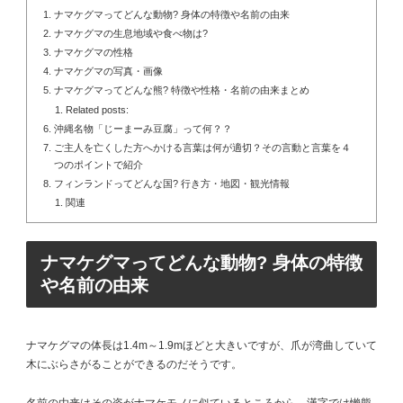
ナマケグマってどんな動物? 身体の特徴や名前の由来
ナマケグマの生息地域や食べ物は?
ナマケグマの性格
ナマケグマの写真・画像
ナマケグマってどんな熊? 特徴や性格・名前の由来まとめ
Related posts:
沖縄名物「じーまーみ豆腐」って何？？
ご主人を亡くした方へかける言葉は何が適切？その言動と言葉を４
つのポイントで紹介
フィンランドってどんな国? 行き方・地図・観光情報
関連
ナマケグマってどんな動物? 身体の特徴
や名前の由来
ナマケグマの体長は1.4m～1.9mほどと大きいですが、爪が湾曲していて
木にぶらさがることができるのだそうです。
名前の由来はその姿がナマケモノに似ているところから。漢字では懶熊