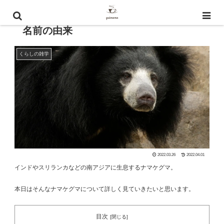
ナマケグマってどんな熊? 特徴や性格・
名前の由来
くらしの雑学
2022.03.26
2022.04.01
インドやスリランカなどの南アジアに生息するナマケグマ。
本日はそんなナマケグマについて詳しく見ていきたいと思います。
目次