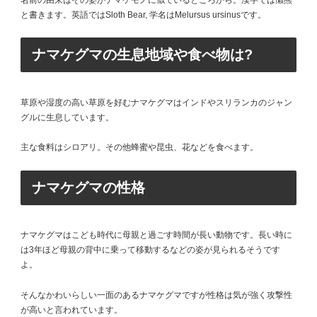
と書きます。英語ではSloth Bear, 学名はMelursus ursinusです。
ナマケグマの生息地域や食べ物は?
草原や湿度の高い草原を好むナマケグマはインドやスリランカのジャン
グルに生息しています。
主な食料はシロアリ。その他蜂蜜や昆虫、花などを食べます。
ナマケグマの性格
ナマケグマはこども時代に母親と過ごす時間が長い動物です。長い時に
は3年ほど母親の背中に乗って移動するなどの姿が見られるそうです
よ。
そんなかわいらしい一面のあるナマケグマですが性格は気が強く攻撃性
が高いと言われています。