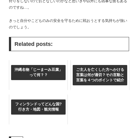
狩りをしないのでおとなしいのかなと思いきや以外にも凶暴な面もある
のですね…。
きっと自分やこどものみの安全を守るために戦おうとする気持ちが強い
のでしょう。
Related posts:
沖縄名物「じーまーみ豆腐」
ご主人を亡くした方へかける
って何？？
言葉は何が適切？その言動と
言葉を４つのポイントで紹介
フィンランドってどんな国?
行き方・地図・観光情報