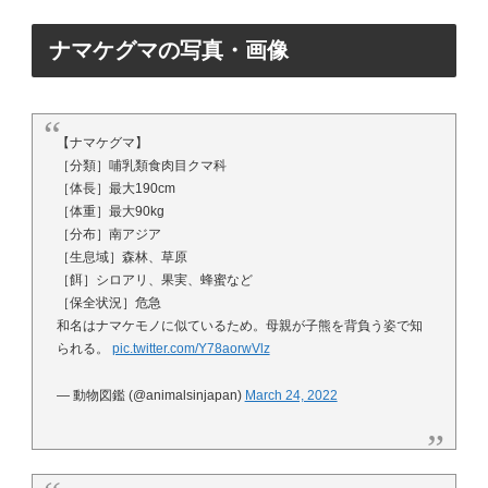
ナマケグマの写真・画像
【ナマケグマ】
［分類］哺乳類食肉目クマ科
［体長］最大190cm
［体重］最大90kg
［分布］南アジア
［生息域］森林、草原
［餌］シロアリ、果実、蜂蜜など
［保全状況］危急
和名はナマケモノに似ているため。母親が子熊を背負う姿で知
られる。
pic.twitter.com/Y78aorwVlz
— 動物図鑑 (@animalsinjapan)
March 24, 2022