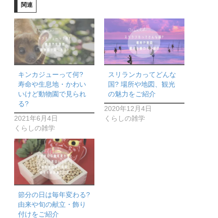
関連
キンカジューって何?
スリランカってどんな
寿命や生息地・かわい
国? 場所や地図、観光
いけど動物園で見られ
の魅力をご紹介
る?
2020年12月4日
2021年6月4日
くらしの雑学
くらしの雑学
節分の日は毎年変わる?
由来や旬の献立・飾り
付けをご紹介