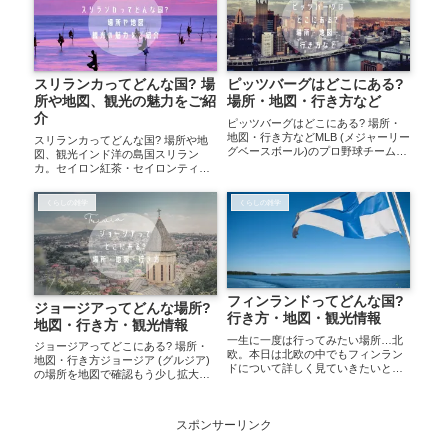
スリランカってどんな国? 場
ピッツバーグはどこにある?
所や地図、観光の魅力をご紹
場所・地図・行き方など
介
ピッツバーグはどこにある? 場所・
地図・行き方などMLB (メジャーリー
スリランカってどんな国? 場所や地
グベースボール)のプロ野球チーム
図、観光インド洋の島国スリラン
「ピッツバーグ・パイレーツ」で有
カ。セイロン紅茶・セイロンティー
名なピッツバーグという都市。本日
の名産地として知られる国です。コ
はどんな場所かまとめてみたいと思
ロナ禍で現在は日本からの渡航が禁
くらしの雑学
くらしの雑学
います。ピッツバーグの場所を地図
止になっており行くことは叶いませ
で確認ピ...
んが、魅力を知って気持ちだけでも
海外旅行気分を味...
フィンランドってどんな国?
ジョージアってどんな場所?
行き方・地図・観光情報
地図・行き方・観光情報
一生に一度は行ってみたい場所…北
ジョージアってどこにある? 場所・
欧。本日は北欧の中でもフィンラン
地図・行き方ジョージア (グルジア)
ドについて詳しく見ていきたいと思
の場所を地図で確認もう少し拡大し
います。フィンランドの場所を地図
て見てみましょう。
で確認フィンランドへの行き方日本
からフィンランドへの飛行機は直行
便が利用できます。空港はヘルシン
スポンサーリンク
キですが、ヘルシ...