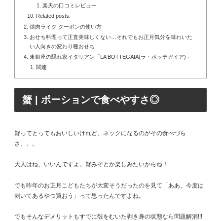
楽天の口コミレビュー
Related posts:
焼肉ライク クーポンの使い方
おせち料理って正直美味しくない…それでもお正月気分を味わいた
い人向きの変わり種おせち
東銀座の隠れ家イタリアン「LA BOTTEGAIA(ラ・ボッテガイア)」
関連
蟹 | ポーションで食べやすさ◎
蟹ってとってもおいしいけれど、ネックになるのがその食べづら
さ。。。
大人はね、いいんですよ。蟹みそとか楽しみたいからね！
でも昨年のお正月こどもたちが大変そうだったのを見て「ああ、今度は
剥いてあるやつ買おう」って思ったんですよね。
でもそんなデメリットもすでに殻をむいた剥き身の状態なら問題解消!!!