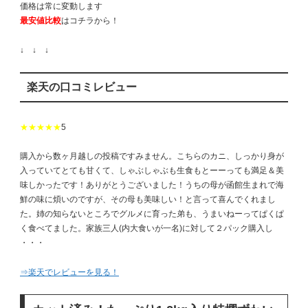
価格は常に変動します
最安値比較
はコチラから！
↓ ↓ ↓
楽天の口コミレビュー
★★★★★
5
購入から数ヶ月越しの投稿ですみません。こちらのカニ、しっかり身が
入っていてとても甘くて、しゃぶしゃぶも生食もとーーっても満足＆美
味しかったです！ありがとうございました！うちの母が函館生まれで海
鮮の味に煩いのですが、その母も美味しい！と言って喜んでくれまし
た。姉の知らないところでグルメに育った弟も、うまいねーってぱくぱ
く食べてました。家族三人(内大食いが一名)に対して２パック購入し
・・・
⇒楽天でレビューを見る！