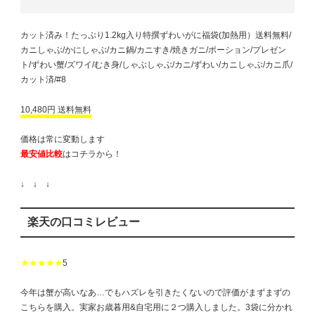
カット済み！たっぷり1.2kg入り特撰ずわいがに福袋(加熱用）送料無料/
カニしゃぶ/かにしゃぶ/カニ鍋/カニすき/焼きガニ/ポーション/プレゼン
ト/ずわい蟹/ズワイ/むき身/しゃぶしゃぶ/カニ/ずわい/カニしゃぶ/カニ爪/
カット済/#8
10,480円 送料無料
価格は常に変動します
最安値比較
はコチラから！
↓ ↓ ↓
楽天の口コミレビュー
★★★★★
5
今年は蟹が高いなあ…でもハズレを引きたくないので評価がまずまずの
こちらを購入。実家お歳暮用&自宅用に２つ購入しました。3袋に分かれ