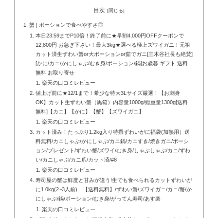
目次
蟹 | ポーションで食べやすさ◎
本日23:59までP10倍！終了前に★早割4,000円OFFクーポンで
12,800円 お急ぎ下さい！最大3kg★選べる極上ズワイガニ！元祖
カット済生ずわい蟹or大ポーションor茹でガニ[三木谷社長も絶賛]
[かに/カニ/かにしゃぶ/むき身/ポーション/鍋]お歳暮 ギフト 送料
無料 お取り寄せ
楽天の口コミレビュー
値上げ前に★12/1まで！希少な特大3Lサイズ厳選！【お刺身
OK】カット生ずわい蟹（黒箱）内容量1000g/総重量1300g[送料
無料]【カニ】【かに】【蟹】【ズワイガニ】
楽天の口コミレビュー
カット済み！たっぷり1.2kg入り特撰ずわいがに福袋(加熱用）送
料無料/カニしゃぶ/かにしゃぶ/カニ鍋/カニすき/焼きガニ/ポーシ
ョン/プレゼント/ずわい蟹/ズワイ/むき身/しゃぶしゃぶ/カニ/ずわ
い/カニしゃぶ/カニ爪/カット済/#8
楽天の口コミレビュー
寿司屋の蟹は鮮度と甘みが違う!生でも食べられるカットずわいが
に1.0kg(2~3人前) 【送料無料】/ずわい蟹/ズワイガニ/カニ/蟹/か
にしゃぶ/鍋/ポーション/むき身/がってん寿司/あす楽
楽天の口コミレビュー