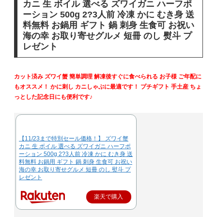
カニ 生 ボイル 選べる ズワイガニ ハーフポ
ーション 500g 2?3人前 冷凍 かに むき身 送
料無料 お鍋用 ギフト 鍋 刺身 生食可 お祝い
海の幸 お取り寄せグルメ 短冊 のし 熨斗 プ
レゼント
カット済み ズワイ蟹 簡単調理 解凍後すぐに食べられる お子様 ご年配に
もオススメ！ かに刺し カニしゃぶに最適です！ プチギフト 手土産 ちょ
っとした記念日にも便利です♪
【11/23まで特別セール価格！】 ズワイ蟹
カニ 生 ボイル 選べる ズワイガニ ハーフポ
ーション 500g 2?3人前 冷凍 かに むき身 送
料無料 お鍋用 ギフト 鍋 刺身 生食可 お祝い
海の幸 お取り寄せグルメ 短冊 のし 熨斗 プ
レゼント
楽天で購入