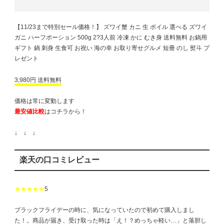
【11/23まで特別セール価格！】 ズワイ蟹 カニ 生 ボイル 選べる ズワイ
ガニ ハーフポーション 500g 2?3人前 冷凍 かに むき身 送料無料 お鍋用
ギフト 鍋 刺身 生食可 お祝い 海の幸 お取り寄せグルメ 短冊 のし 熨斗 プ
レゼント
3,980円 送料無料
価格は常に変動します
最安値比較
はコチラから！
↓ ↓ ↓
楽天の口コミレビュー
★★★★★
5
ブラックフライデーの時に、気になっていたので初めて購入しまし
た！。商品が届き、受け取った時は「え！？めっちゃ軽い…」と落胆し