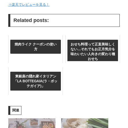
⇒楽天でレビューを見る！
Related posts:
焼肉ライク クーポンの使い
おせち料理って正直美味しく
方
ない…それでもお正月気分を
味わいたい人向きの変わり種
おせち
東銀座の隠れ家イタリアン
「LA BOTTEGAIA(ラ・ボッ
テガイア)」
関連