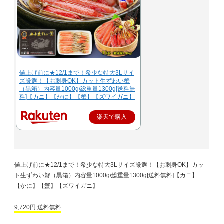
値上げ前に★12/1まで！希少な特大3Lサイ
ズ厳選！【お刺身OK】カット生ずわい蟹
（黒箱）内容量1000g/総重量1300g[送料無
料]【カニ】【かに】【蟹】【ズワイガニ】
楽天で購入
値上げ前に★12/1まで！希少な特大3Lサイズ厳選！【お刺身OK】カッ
ト生ずわい蟹（黒箱）内容量1000g/総重量1300g[送料無料]【カニ】
【かに】【蟹】【ズワイガニ】
9,720円 送料無料