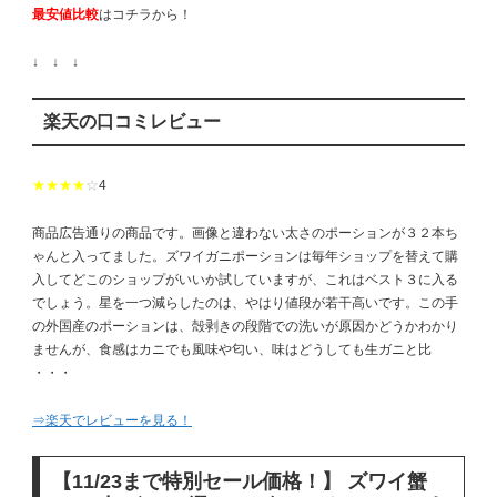
最安値比較
はコチラから！
↓ ↓ ↓
楽天の口コミレビュー
★★★★
☆
4
商品広告通りの商品です。画像と違わない太さのポーションが３２本ち
ゃんと入ってました。ズワイガニポーションは毎年ショップを替えて購
入してどこのショップがいいか試していますが、これはベスト３に入る
でしょう。星を一つ減らしたのは、やはり値段が若干高いです。この手
の外国産のポーションは、殻剥きの段階での洗いが原因かどうかわかり
ませんが、食感はカニでも風味や匂い、味はどうしても生ガニと比
・・・
⇒楽天でレビューを見る！
【11/23まで特別セール価格！】 ズワイ蟹