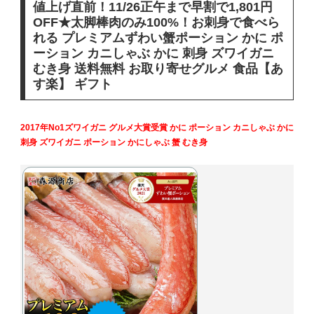
値上げ直前！11/26正午まで早割で1,801円
OFF★太脚棒肉のみ100%！お刺身で食べら
れる プレミアムずわい蟹ポーション かに ポ
ーション カニしゃぶ かに 刺身 ズワイガニ
むき身 送料無料 お取り寄せグルメ 食品【あ
す楽】 ギフト
2017年No1ズワイガニ グルメ大賞受賞 かに ポーション カニしゃぶ かに
刺身 ズワイガニ ポーション かにしゃぶ 蟹 むき身