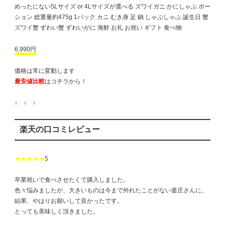
めったにない5Lサイズ or 4Lサイズが選べる ズワイガニ かにしゃぶ ポー
ション 総重量約475g 1パック カニ むき身 足 鍋 しゃぶしゃぶ 誕生日 蟹
ズワイ蟹 ずわい蟹 ずわいがに 海鮮 お礼 お祝い ギフト 食べ物
6,990円
価格は常に変動します
最安値比較
はコチラから！
↓ ↓ ↓
楽天の口コミレビュー
★★★★★
5
卒業祝いで食べさせたくて購入しました。
色々悩みましたが、大きいものは今まで外れたことがない釜庄さんに。
結果、やはりお願いして良かったです。
とっても美味しく頂きました。