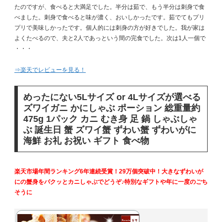
たのですが、食べると大満足でした。半分は茹で、もう半分は刺身で食
べました。刺身で食べると味が濃く、おいしかったです。茹でてもプリ
プリで美味しかったです。個人的には刺身の方が好きでした。我が家は
よくたべるので、夫と2人であっという間の完食でした。次は1人一個で
・・・
⇒楽天でレビューを見る！
めったにない5Lサイズ or 4Lサイズが選べる
ズワイガニ かにしゃぶ ポーション 総重量約
475g 1パック カニ むき身 足 鍋 しゃぶしゃ
ぶ 誕生日 蟹 ズワイ蟹 ずわい蟹 ずわいがに
海鮮 お礼 お祝い ギフト 食べ物
楽天市場年間ランキング6年連続受賞！29万個突破中！大きなずわいが
にの蟹身をパクッとカニしゃぶでどうぞ♪特別なギフトや年に一度のごち
そうに