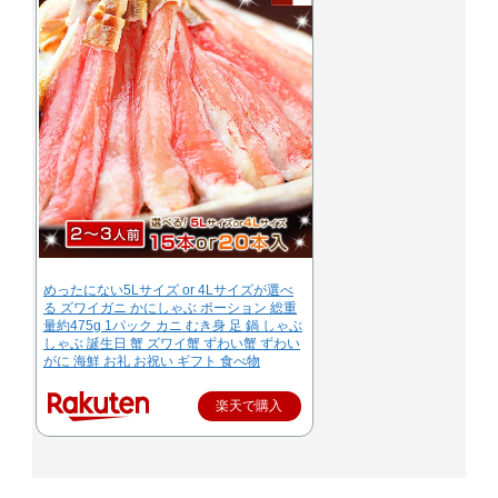
めったにない5Lサイズ or 4Lサイズが選べ
る ズワイガニ かにしゃぶ ポーション 総重
量約475g 1パック カニ むき身 足 鍋 しゃぶ
しゃぶ 誕生日 蟹 ズワイ蟹 ずわい蟹 ずわい
がに 海鮮 お礼 お祝い ギフト 食べ物
楽天で購入