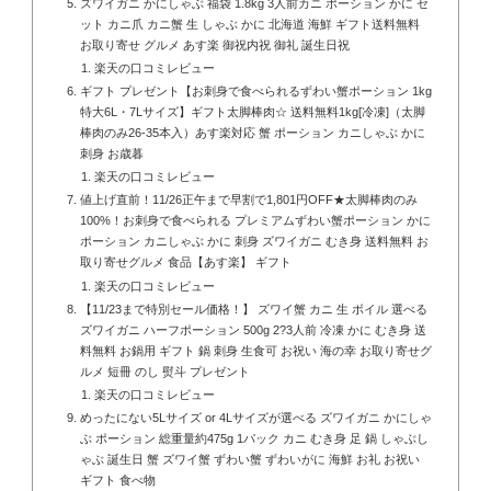
ズワイガニ かにしゃぶ 福袋 1.8kg 3人前カニ ポーション かに セ
ット カニ爪 カニ蟹 生 しゃぶ かに 北海道 海鮮 ギフト送料無料
お取り寄せ グルメ あす楽 御祝内祝 御礼 誕生日祝
楽天の口コミレビュー
ギフト プレゼント【お刺身で食べられるずわい蟹ポーション 1kg
特大6L・7Lサイズ】ギフト太脚棒肉☆ 送料無料1kg[冷凍]（太脚
棒肉のみ26-35本入）あす楽対応 蟹 ポーション カニしゃぶ かに
刺身 お歳暮
楽天の口コミレビュー
値上げ直前！11/26正午まで早割で1,801円OFF★太脚棒肉のみ
100%！お刺身で食べられる プレミアムずわい蟹ポーション かに
ポーション カニしゃぶ かに 刺身 ズワイガニ むき身 送料無料 お
取り寄せグルメ 食品【あす楽】 ギフト
楽天の口コミレビュー
【11/23まで特別セール価格！】 ズワイ蟹 カニ 生 ボイル 選べる
ズワイガニ ハーフポーション 500g 2?3人前 冷凍 かに むき身 送
料無料 お鍋用 ギフト 鍋 刺身 生食可 お祝い 海の幸 お取り寄せグ
ルメ 短冊 のし 熨斗 プレゼント
楽天の口コミレビュー
めったにない5Lサイズ or 4Lサイズが選べる ズワイガニ かにしゃ
ぶ ポーション 総重量約475g 1パック カニ むき身 足 鍋 しゃぶし
ゃぶ 誕生日 蟹 ズワイ蟹 ずわい蟹 ずわいがに 海鮮 お礼 お祝い
ギフト 食べ物