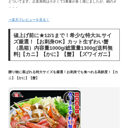
とついてます。正直肩肉は小さくて1番量が多く感じましたが、鍋の〆
・・・
⇒楽天でレビューを見る！
値上げ前に★12/1まで！希少な特大3Lサイ
ズ厳選！【お刺身OK】カット生ずわい蟹
（黒箱）内容量1000g/総重量1300g[送料無
料]【カニ】【かに】【蟹】【ズワイガニ】
贈り物に喜ばれる特大サイズを厳選！お刺身でも食べれる高鮮度！【カ
ニ】【かに】【蟹】