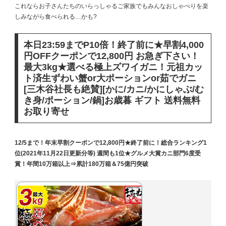
これならお子さんたちのいらっしゃるご家族でもみんなおしゃべりを楽
しみながら食べられる…かも?
本日23:59までP10倍！終了前に★早割4,000
円OFFクーポンで12,800円 お急ぎ下さい！
最大3kg★選べる極上ズワイガニ！元祖カッ
ト済生ずわい蟹or大ポーションor茹でガニ
[三木谷社長も絶賛][かに/カニ/かにしゃぶ/む
き身/ポーション/鍋]お歳暮 ギフト 送料無料
お取り寄せ
12/5まで！年末早割クーポンで12,800円★終了前に！総合ランキング1
位(2021年11月22日更新分等) 週間も1位★グルメ大賞カニ部門6度受
賞！年間10万箱以上⇒累計180万箱＆75億円突破