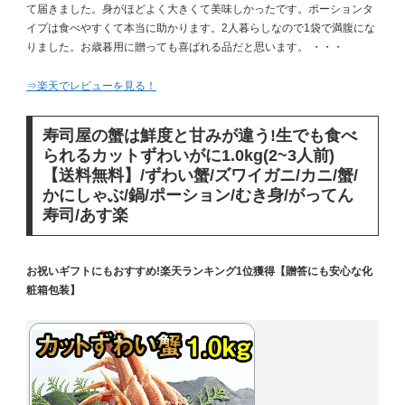
て届きました。身がほどよく大きくて美味しかったです。ポーションタ
イプは食べやすくて本当に助かります。2人暮らしなので1袋で満腹にな
りました。お歳暮用に贈っても喜ばれる品だと思います。 ・・・
⇒楽天でレビューを見る！
寿司屋の蟹は鮮度と甘みが違う!生でも食べ
られるカットずわいがに1.0kg(2~3人前)
【送料無料】/ずわい蟹/ズワイガニ/カニ/蟹/
かにしゃぶ/鍋/ポーション/むき身/がってん
寿司/あす楽
お祝いギフトにもおすすめ!楽天ランキング1位獲得【贈答にも安心な化
粧箱包装】