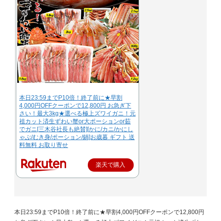
本日23:59までP10倍！終了前に★早割
4,000円OFFクーポンで12,800円 お急ぎ下
さい！最大3kg★選べる極上ズワイガニ！元
祖カット済生ずわい蟹or大ポーションor茹
でガニ[三木谷社長も絶賛][かに/カニ/かにし
ゃぶ/むき身/ポーション/鍋]お歳暮 ギフト 送
料無料 お取り寄せ
楽天で購入
本日23:59までP10倍！終了前に★早割4,000円OFFクーポンで12,800円