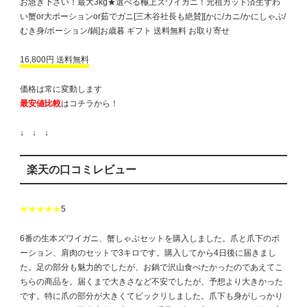
お急ぎ下さい！最大3kg★選べる極上ズワイガニ！元祖カット済生ずわ
い蟹or大ポーションor茹でガニ[三木谷社長も絶賛][かに/カニ/かにしゃぶ/
むき身/ポーション/鍋]お歳暮 ギフト 送料無料 お取り寄せ
16,800円 送料無料
価格は常に変動します
最安値比較
はコチラから！
↓ ↓ ↓
楽天の口コミレビュー
★★★★★
5
6番の生本ズワイガニ、蟹しゃぶセットを購入しました。爪と爪下のポ
ーション、肩肉のセットで3キロです。購入してから4日後に届きまし
た。足の部分も魅力的でしたが、お鍋で沢山食べたかったのであえてこ
ちらの商品を。届くまで大きさなど不安でしたが、予想より大きかった
です。特に爪の部分が大きくてビックリしました。爪下も身がしっかり