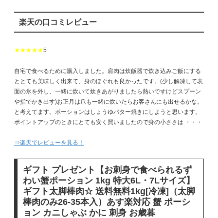
楽天の口コミレビュー
★★★★★
5
自宅で食べるために購入しました。肩肉は炊飯器で炊き込みご飯にする
ととても美味しく出来て、身のほぐれも良かったです。(少し解凍して表
面の氷を外し、一緒に炊いて炊きあがりましたら熱いですけどスプーン
や指でかき出す)お正月は爪も一緒に炊いたらお客さんにも出せるかな。
と考えてます。ポーションはしょうゆバター焼きにしようと思います。
ポイントアップのときにとても安く買いましたので身の小ささは ・・・
⇒楽天でレビューを見る！
ギフト プレゼント【お刺身で食べられるず
わい蟹ポーション 1kg 特大6L・7Lサイズ】
ギフト太脚棒肉☆ 送料無料1kg[冷凍]（太脚
棒肉のみ26-35本入）あす楽対応 蟹 ポーシ
ョン カニしゃぶ かに 刺身 お歳暮