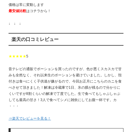
価格は常に変動します
最安値比較
はコチラから！
↓ ↓ ↓
楽天の口コミレビュー
★★★★★
5
昔テレビの通販でポーションを買ったのですが、色が悪くスカスカで甘
みも全然なく、それ以来生のポーションを避けていました。しかし、殻
付きは食べにくく子供達が嫌がるので、今回お正月にこちらのカニを食
べさせて頂きました！解凍は冷蔵庫で1日、氷の膜が残るので分かりに
くいですが8割くらいの解凍で丁度でした。生で食べてもしゃぶしゃぶ
しても最高の甘さ！3人で食べてシメに雑炊にしてお腹一杯です。カ
・・・
⇒楽天でレビューを見る！