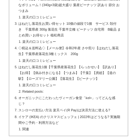
なボリューム！(340g×3袋)超大盛り 葉産ピーナッツ 訳あり 節分 お
つまみ
楽天の口コミレビュー
はねだし落花生お買い得セット 10個の値段で1個 サービス 殻付
き 千葉県産 300g 落花生 千葉半立種 ピーナッツ 自宅用 B級品 ま
とめ買い お得セット 植松商店
楽天の口コミレビュー
◇税込＆送料込◇【メール便】令和2年産 さや煎り【はねだし落花
生】千葉県産落花生3種ミックス 200g
楽天の口コミレビュー
はねだし落花生1個【千葉県産落花生】【らっかせい】【訳あり】
【お得】【病み付きになる】【つまみ】【千葉】【房総】【道の
駅】【ローズマリー公園】【落花生】【ピーナッツ】
楽天の口コミレビュー
Related posts:
オーガニックにこだわったヴィーガン食堂「kel+」ってどんな感
じ？
スシローの支払い方法 楽天ペイ(R Pay)は決済方法に使える?
イケア (IKEA) のクリスマスビュッフェ | 2022年はどうなる? 実施期
間やご予約・利用方法など
関連