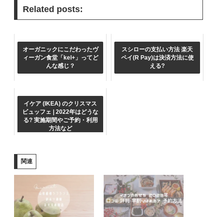
Related posts:
オーガニックにこだわったヴ
スシローの支払い方法 楽天
ィーガン食堂「kel+」ってど
ペイ(R Pay)は決済方法に使
んな感じ？
える?
イケア (IKEA) のクリスマス
ビュッフェ | 2022年はどうな
る? 実施期間やご予約・利用
方法など
関連