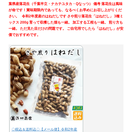
葉県産落花生（千葉半立・ナカテユタカ・Qなっつ） 備考 落花生は風味
が命です！賞味期限内であっても、なるべくお早めにお召し上がりくだ
さい。 令和2年度産のはねだしです さや煎り落花生「はねだし」 3種ミ
ックス 200g 育って収穫した畑も一緒。 加工する工程も一緒。 煎り方も
一緒。 ただ見た目だけの問題です。 ご自宅用でしたら「はねだし」が安
価でおすすめです。
◇税込＆送料込◇【メール便】令和2年産