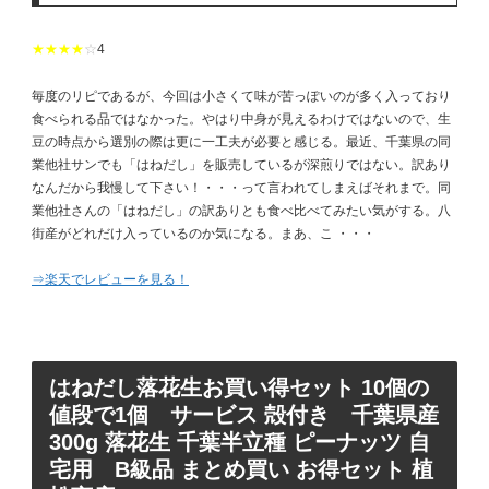
★★★★
☆
4
毎度のリピであるが、今回は小さくて味が苦っぽいのが多く入っており
食べられる品ではなかった。やはり中身が見えるわけではないので、生
豆の時点から選別の際は更に一工夫が必要と感じる。最近、千葉県の同
業他社サンでも「はねだし」を販売しているが深煎りではない。訳あり
なんだから我慢して下さい！・・・って言われてしまえばそれまで。同
業他社さんの「はねだし」の訳ありとも食べ比べてみたい気がする。八
街産がどれだけ入っているのか気になる。まあ、こ ・・・
⇒楽天でレビューを見る！
はねだし落花生お買い得セット 10個の
値段で1個 サービス 殻付き 千葉県産
300g 落花生 千葉半立種 ピーナッツ 自
宅用 B級品 まとめ買い お得セット 植