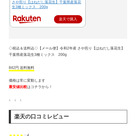
さや煎り【はねだし落花生】千葉県産落花
生3種ミックス 200g
楽天で購入
◇税込＆送料込◇【メール便】令和2年産 さや煎り【はねだし落花生】
千葉県産落花生3種ミックス 200g
842円 送料無料
価格は常に変動します
最安値比較
はコチラから！
↓ ↓ ↓
楽天の口コミレビュー
★★★★
☆
4