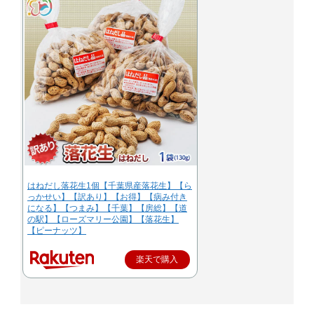
はねだし落花生1個【千葉県産落花生】【ら
っかせい】【訳あり】【お得】【病み付き
になる】【つまみ】【千葉】【房総】【道
の駅】【ローズマリー公園】【落花生】
【ピーナッツ】
楽天で購入