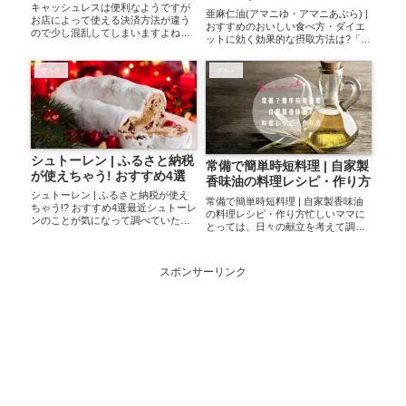
キャッシュレスは便利なようですが
亜麻仁油(アマニゆ・アマニあぶら) |
お店によって使える決済方法が違う
おすすめのおいしい食べ方・ダイエ
ので少し混乱してしまいますよね。
ットに効く効果的な摂取方法は?「健
本日はスシローの支払い方法で楽天
康によい」と言われている亜麻仁
ペイが使えるかどうか見ていきたい
油。その効果が強調される一方で
と思います。スシローのお会計楽天
グルメ
グルメ
「ちょっとクセが強くて食べづら
ペイは使える?スシローではお会計時
い…」「どうやって食べればいい
楽天Payでの...
の?」という声...
シュトーレン | ふるさと納税
常備で簡単時短料理 | 自家製
が使えちゃう! おすすめ4選
香味油の料理レシピ・作り方
シュトーレン | ふるさと納税が使え
常備で簡単時短料理 | 自家製香味油
ちゃう!? おすすめ4選最近シュトーレ
の料理レシピ・作り方忙しいママに
ンのことが気になって調べていた
とっては、日々の献立を考えて調理
ら、なんとふるさと納税が活用でき
するのって大変な苦労ですよね…
る商品もあるんですね…！今回はそ
(>_<)我が家も母子家庭なのでいかに
んなお得なシュトーレンを楽天での
日々の家事タイムを節約するかが重
評価数順に上げてみたいと思いま
スポンサーリンク
要課題となっています。そこで今回
す。【ふる...
は私が時...