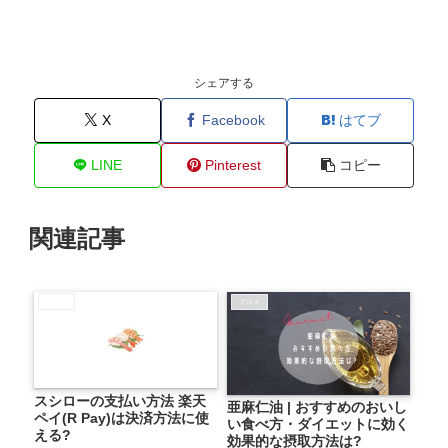
シェアする
X
Facebook
はてブ
LINE
Pinterest
コピー
関連記事
グルメ
グルメ
スシローの支払い方法 楽天
亜麻仁油 | おすすめのおいし
ペイ(R Pay)は決済方法に使
い食べ方・ダイエットに効く
える?
効果的な摂取方法は?