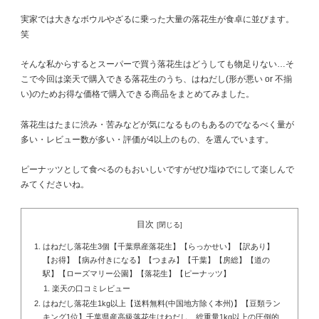
実家では大きなボウルやざるに乗った大量の落花生が食卓に並びます。
笑
そんな私からするとスーパーで買う落花生はどうしても物足りない…そ
こで今回は楽天で購入できる落花生のうち、はねだし(形が悪い or 不揃
い)のためお得な価格で購入できる商品をまとめてみました。
落花生はたまに渋み・苦みなどが気になるものもあるのでなるべく量が
多い・レビュー数が多い・評価が4以上のもの、を選んでいます。
ピーナッツとして食べるのもおいしいですがぜひ塩ゆでにして楽しんで
みてくださいね。
目次
はねだし落花生3個【千葉県産落花生】【らっかせい】【訳あり】
【お得】【病み付きになる】【つまみ】【千葉】【房総】【道の
駅】【ローズマリー公園】【落花生】【ピーナッツ】
楽天の口コミレビュー
はねだし落花生1kg以上【送料無料(中国地方除く本州)】【豆類ラン
キング1位】千葉県産高級落花生はねだし 総重量1kg以上の圧倒的