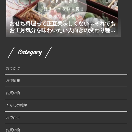
おせち料理って正直美味しくない…それでも
お正月気分を味わいたい人向きの変わり種お
せち
Category
おでかけ
お得情報
お買い物
くらしの雑学
おでかけ
お買い物