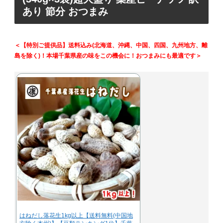
あり 節分 おつまみ
＜【特別ご提供品】送料込み(北海道、沖縄、中国、四国、九州地方、離
島を除く)！本場千葉県産の味をこの機会に！おつまみにも最適です＞
はねだし落花生1kg以上【送料無料(中国地