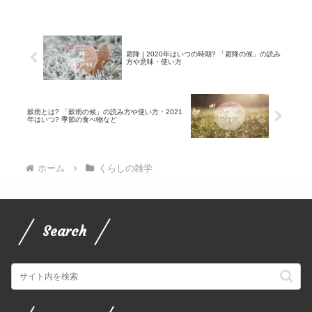
霜降 | 2020年はいつの時期? 「霜降の候」の読み
方や意味・使い方
穀雨とは? 「穀雨の候」の読み方や使い方・2021
年はいつ? 季節の食べ物など
ホーム
くらしの雑学
Search