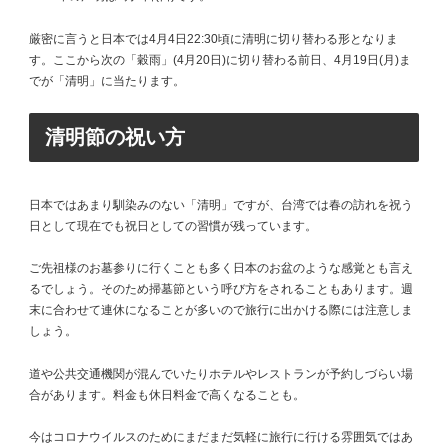
厳密に言うと日本では4月4日22:30頃に清明に切り替わる形となりま
す。ここから次の「穀雨」(4月20日)に切り替わる前日、4月19日(月)ま
でが「清明」に当たります。
清明節の祝い方
日本ではあまり馴染みのない「清明」ですが、台湾では春の訪れを祝う
日として現在でも祝日としての習慣が残っています。
ご先祖様のお墓参りに行くことも多く日本のお盆のような感覚とも言え
るでしょう。そのため掃墓節という呼び方をされることもあります。週
末に合わせて連休になることが多いので旅行に出かける際には注意しま
しょう。
道や公共交通機関が混んでいたりホテルやレストランが予約しづらい場
合があります。料金も休日料金で高くなることも。
今はコロナウイルスのためにまだまだ気軽に旅行に行ける雰囲気ではあ