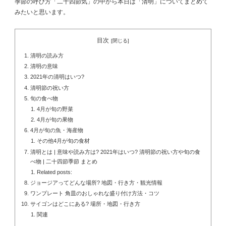
季節の呼び方「二十四節気」の中から本日は「清明」についてまとめて
みたいと思います。
目次
清明の読み方
清明の意味
2021年の清明はいつ?
清明節の祝い方
旬の食べ物
4月が旬の野菜
4月が旬の果物
4月が旬の魚・海産物
その他4月が旬の食材
清明とは | 意味や読み方は? 2021年はいつ? 清明節の祝い方や旬の食
べ物 | 二十四節季節 まとめ
Related posts:
ジョージアってどんな場所? 地図・行き方・観光情報
ワンプレート 角皿のおしゃれな盛り付け方法・コツ
サイゴンはどこにある? 場所・地図・行き方
関連