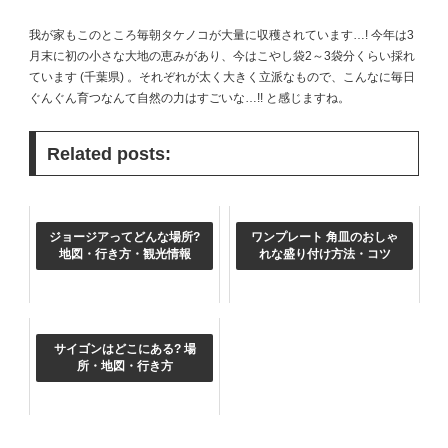
我が家もこのところ毎朝タケノコが大量に収穫されています…! 今年は3
月末に初の小さな大地の恵みがあり、今はこやし袋2～3袋分くらい採れ
ています (千葉県) 。それぞれが太く大きく立派なもので、こんなに毎日
ぐんぐん育つなんて自然の力はすごいな…!! と感じますね。
Related posts:
ジョージアってどんな場所?
ワンプレート 角皿のおしゃ
地図・行き方・観光情報
れな盛り付け方法・コツ
サイゴンはどこにある? 場
所・地図・行き方