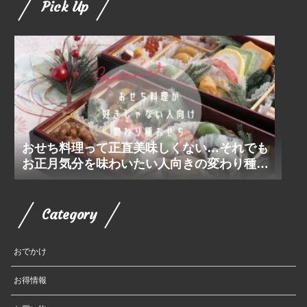
Pick Up
おせち料理って正直美味しくない…それでも
お正月気分を味わいたい人向きの変わり種お
せち
Category
おでかけ
お得情報