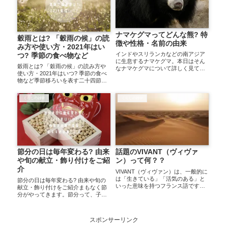
ナマケグマってどんな熊? 特
穀雨とは? 「穀雨の候」の読
徴や性格・名前の由来
み方や使い方・2021年はい
インドやスリランカなどの南アジア
つ? 季節の食べ物など
に生息するナマケグマ。本日はそん
穀雨とは? 「穀雨の候」の読み方や
なナマケグマについて詳しく見てい
使い方・2021年はいつ? 季節の食べ
きたいと思います。ナマケグマって
物など季節移ろいを表す二十四節
どんな動物? 身体の特徴や名前の由
気。その中で春の最後を飾るのが
来ナマケグマの体長は1.4m～1.9mほ
「穀雨」です。まもなく種まきが始
どと大きいですが、爪が湾曲してい
くらしの雑学
くらしの雑学
まるこの頃、作物が育つためになく
て木に...
てはならない天からの恵みが空から
やってきます...
話題のVIVANT（ヴィヴァ
節分の日は毎年変わる? 由来
ン）って何？？
や旬の献立・飾り付けをご紹
介
VIVANT（ヴィヴァン）は、一般的に
は「生きている」「活気のある」と
節分の日は毎年変わる? 由来や旬の
いった意味を持つフランス語です。
献立・飾り付けをご紹介まもなく節
Desert, Sand Dune, Dubai, Sandy,
分がやってきます。節分って、子供
Sunsetただし、具体的な文脈によっ
の頃は鬼が来たり豆をまいたりと季
て異なる意味を持つこともありま
節の行事として行っていましたが、
す。...
大人になるとなかなか忘れてしまい
スポンサーリンク
がちではありませんか？本日はそん