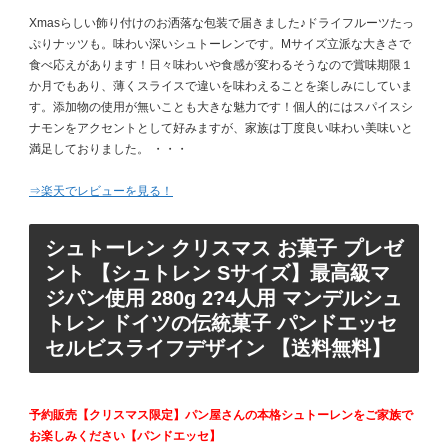
Xmasらしい飾り付けのお洒落な包装で届きました♪ドライフルーツたっ
ぷりナッツも。味わい深いシュトーレンです。Mサイズ立派な大きさで
食べ応えがあります！日々味わいや食感が変わるそうなので賞味期限１
か月でもあり、薄くスライスで違いを味わえることを楽しみにしていま
す。添加物の使用が無いことも大きな魅力です！個人的にはスパイスシ
ナモンをアクセントとして好みますが、家族は丁度良い味わい美味いと
満足しておりました。 ・・・
⇒楽天でレビューを見る！
シュトーレン クリスマス お菓子 プレゼ
ント 【シュトレン Sサイズ】最高級マ
ジパン使用 280g 2?4人用 マンデルシュ
トレン ドイツの伝統菓子 パンドエッセ
セルビスライフデザイン 【送料無料】
予約販売【クリスマス限定】パン屋さんの本格シュトーレンをご家族で
お楽しみください【パンドエッセ】