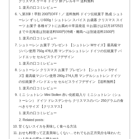
クリスマス ケーキ ドイツ 卵アレルギー 送料無料
楽天の口コミレビュー
＼第3弾！早割 200円OFF！／ 送料無料 ドイツ伝統菓子 熟成 シュト
ーレン ずっしり600g！シュトレン スパイス お歳暮 クリスマス スイ
ーツ お菓子 各種ギフトにお薦め※常温発送 ※お届けは12月18?25日
まで※北海道は別途送料500円/沖縄・離島へは別途送料1500円
楽天の口コミレビュー
シュトーレン お菓子 プレゼント 【シュトレン Mサイズ】最高級マ
ジパン使用 750g 4?8人用 マンデルシュトレン ドイツの伝統菓子 パ
ンドエッセ セルビスライフデザイン
楽天の口コミレビュー
シュトーレン クリスマス お菓子 プレゼント 【シュトレン Sサイ
ズ】最高級マジパン使用 280g 2?4人用 マンデルシュトレン ドイツ
の伝統菓子 パンドエッセ セルビスライフデザイン 【送料無料】
楽天の口コミレビュー
ミニ シュトレン Mini Stollen 赤い化粧箱入り ミニシュトレン（シュ
トーレン） ドイツ ドレスデンから クリスマスのパン 250グラムの食
べきりサイズ 【クリスマス】
楽天の口コミレビュー
Related posts:
甘くないスイカを美味しく食べる方法
おせち料理って正直美味しくない…それでもお正月気分を味わいた
い人向きの変わり種おせち