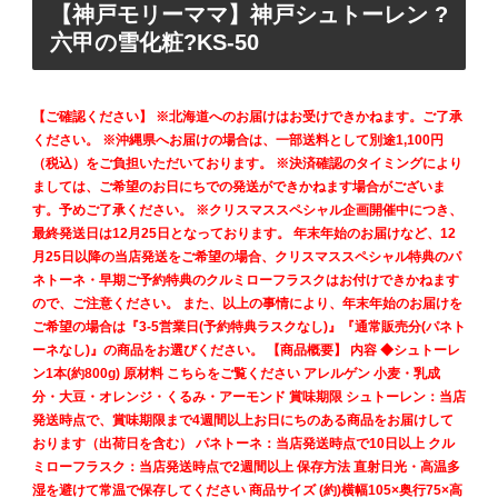
【神戸モリーママ】神戸シュトーレン ?
六甲の雪化粧?KS-50
【ご確認ください】 ※北海道へのお届けはお受けできかねます。ご了承
ください。 ※沖縄県へお届けの場合は、一部送料として別途1,100円
（税込）をご負担いただいております。 ※決済確認のタイミングにより
ましては、ご希望のお日にちでの発送ができかねます場合がございま
す。予めご了承ください。 ※クリスマススペシャル企画開催中につき、
最終発送日は12月25日となっております。 年末年始のお届けなど、12
月25日以降の当店発送をご希望の場合、クリスマススペシャル特典のパ
ネトーネ・早期ご予約特典のクルミローフラスクはお付けできかねます
ので、ご注意ください。 また、以上の事情により、年末年始のお届けを
ご希望の場合は『3-5営業日(予約特典ラスクなし)』『通常販売分(パネト
ーネなし)』の商品をお選びください。 【商品概要】 内容 ◆シュトーレ
ン1本(約800g) 原材料 こちらをご覧ください アレルゲン 小麦・乳成
分・大豆・オレンジ・くるみ・アーモンド 賞味期限 シュトーレン：当店
発送時点で、賞味期限まで4週間以上お日にちのある商品をお届けして
おります（出荷日を含む） パネトーネ：当店発送時点で10日以上 クル
ミローフラスク：当店発送時点で2週間以上 保存方法 直射日光・高温多
湿を避けて常温で保存してください 商品サイズ (約)横幅105×奥行75×高