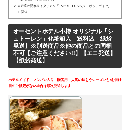
東銀座の隠れ家イタリアン「LA BOTTEGAIA(ラ・ボッテガイア)」
関連
オーセントホテル小樽 オリジナル「シ
ュトーレン」化粧箱入 送料込 紙袋
発送】※別送商品※他の商品との同梱
不可【ご注意ください!!】【エコ発送】
【紙袋発送】
ホテルメイド マジパン入り 贈答用 人気の味を今シーズンも♪お届け
日のご指定がない場合は順次発送します