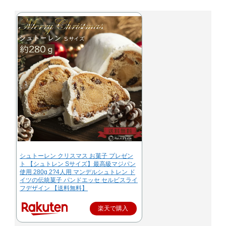
シュトーレン クリスマス お菓子 プレゼン
ト 【シュトレン Sサイズ】最高級マジパン
使用 280g 2?4人用 マンデルシュトレン ド
イツの伝統菓子 パンドエッセ セルビスライ
フデザイン 【送料無料】
楽天で購入