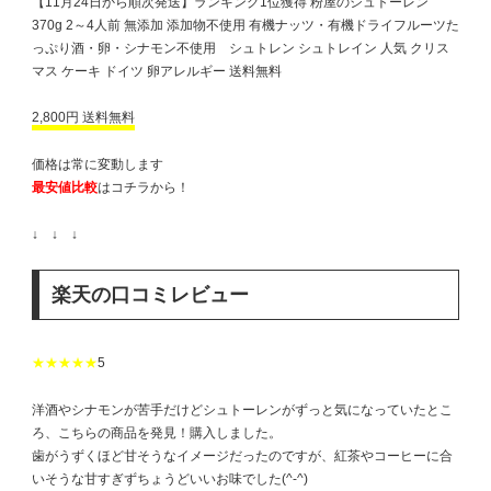
【11月24日から順次発送】ランキング1位獲得 粉屋のシュトーレン
370g 2～4人前 無添加 添加物不使用 有機ナッツ・有機ドライフルーツた
っぷり酒・卵・シナモン不使用 シュトレン シュトレイン 人気 クリス
マス ケーキ ドイツ 卵アレルギー 送料無料
2,800円 送料無料
価格は常に変動します
最安値比較
はコチラから！
↓ ↓ ↓
楽天の口コミレビュー
★★★★★
5
洋酒やシナモンが苦手だけどシュトーレンがずっと気になっていたとこ
ろ、こちらの商品を発見！購入しました。
歯がうずくほど甘そうなイメージだったのですが、紅茶やコーヒーに合
いそうな甘すぎずちょうどいいお味でした(^-^)