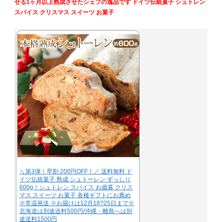
せる1ヶ月以上熟成させたシェフの逸品です ドイツ伝統菓子 シュトレン
スパイス クリスマス スイーツ お菓子
＼第3弾！早割 200円OFF！／ 送料無料 ド
イツ伝統菓子 熟成 シュトーレン ずっしり
600g！シュトレン スパイス お歳暮 クリス
マス スイーツ お菓子 各種ギフトにお薦め
※常温発送 ※お届けは12月18?25日まで※
北海道は別途送料500円/沖縄・離島へは別
途送料1500円