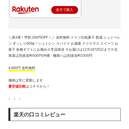
楽天で購入
＼第3弾！早割 200円OFF！／ 送料無料 ドイツ伝統菓子 熟成 シュトーレ
ン ずっしり600g！シュトレン スパイス お歳暮 クリスマス スイーツ お
菓子 各種ギフトにお薦め※常温発送 ※お届けは12月18?25日まで※北
海道は別途送料500円/沖縄・離島へは別途送料1500円
4,680円 送料無料
価格は常に変動します
最安値比較
はコチラから！
↓ ↓ ↓
楽天の口コミレビュー