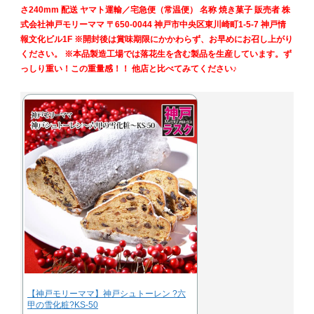
さ240mm 配送 ヤマト運輸／宅急便（常温便） 名称 焼き菓子 販売者 株
式会社神戸モリーママ 〒650-0044 神戸市中央区東川崎町1-5-7 神戸情
報文化ビル1F ※開封後は賞味期限にかかわらず、お早めにお召し上がり
ください。 ※本品製造工場では落花生を含む製品を生産しています。ず
っしり重い！この重量感！！ 他店と比べてみてください♪
【神戸モリーママ】神戸シュトーレン ?六
甲の雪化粧?KS-50