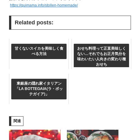
https://quimama.info/
stollen-homemade
/
Related posts:
甘くないスイカを美味しく食
おせち料理って正直美味しく
べる方法
ない…それでもお正月気分を
味わいたい人向きの変わり種
おせち
東銀座の隠れ家イタリアン
「LA BOTTEGAIA(ラ・ボッ
テガイア)」
関連