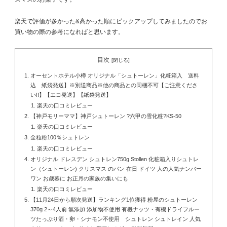
楽天で評価が多かった&高かった順にピックアップしてみましたのでお
買い物の際の参考になればと思います。
目次
オーセントホテル小樽 オリジナル「シュトーレン」化粧箱入 送料
込 紙袋発送】※別送商品※他の商品との同梱不可【ご注意くださ
い!!】【エコ発送】【紙袋発送】
楽天の口コミレビュー
【神戸モリーママ】神戸シュトーレン ?六甲の雪化粧?KS-50
楽天の口コミレビュー
全粒粉100％シュトレン
楽天の口コミレビュー
オリジナル ドレスデン シュトレン750g Stollen 化粧箱入りシュトレ
ン（シュトーレン) クリスマス のパン 在日 ドイツ 人の人気ナンバー
ワン お歳暮に お正月の家族の集いにも
楽天の口コミレビュー
【11月24日から順次発送】ランキング1位獲得 粉屋のシュトーレン
370g 2～4人前 無添加 添加物不使用 有機ナッツ・有機ドライフルー
ツたっぷり酒・卵・シナモン不使用 シュトレン シュトレイン 人気