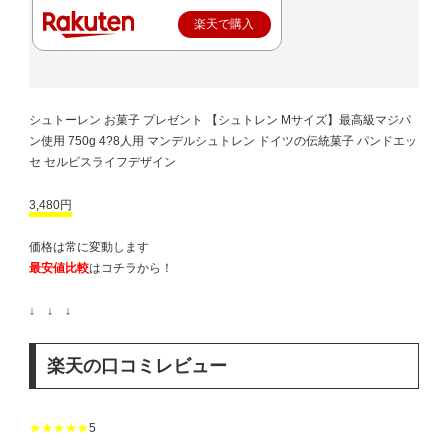
楽天で購入
シュトーレン お菓子 プレゼント 【シュトレン Mサイズ】最高級マジパ
ン使用 750g 4?8人用 マンデルシュトレン ドイツの伝統菓子 パンドエッ
セ セルビスライフデザイン
3,480円
価格は常に変動します
最安値比較
はコチラから！
↓ ↓ ↓
楽天の口コミレビュー
★★★★★
5