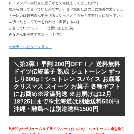
レーズンパン大好きな息子がとてもはまってました(^^ )
端から切って食べていたのですが、食べ始めた次の日に海外の方がシュ
トーレンは最初真ん中を切る→切ったところから左右順々に切っていく
→切ったところ同士を合わせて保管するのよ
と言っていて“くそー！”と思いました(笑)
みなさん要注意ですよー！！(笑)
⇒楽天でレビューを見る！
＼第3弾！早割 200円OFF！／ 送料無料
ドイツ伝統菓子 熟成 シュトーレン ずっ
しり600g！シュトレン スパイス お歳暮
クリスマス スイーツ お菓子 各種ギフト
にお薦め※常温発送 ※お届けは12月
18?25日まで※北海道は別途送料500円/
沖縄・離島へは別途送料1500円
約600gのボリューム＆ドライフルーツたっぷり！シュトーレン通を唸ら