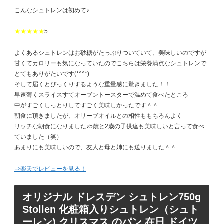
こんなシュトレンは初めて♪
★★★★★
5
よくあるシュトレンはお砂糖がたっぷりついていて、美味しいのですが
甘くてカロリーも気になっていたのでこちらは栄養満点なシュトレンで
とてもありがたいです(*^^*)
そして届くとびっくりするような重量感に驚きました！！
早速薄くスライスすてオーブントースターで温めて食べたところ
中がすごくしっとりしてすごく美味しかったです＾＾
朝食に頂きましたが、オリーブオイルとの相性ももちろんよく
リッチな朝食になりました♪5歳と2歳の子供達も美味しいと言って食べ
ていました（笑）
あまりにも美味しいので、友人と母と姉にも送りました＾＾
⇒楽天でレビューを見る！
オリジナル ドレスデン シュトレン750g
Stollen 化粧箱入りシュトレン（シュト
ーレン) クリスマス のパン 在日 ドイツ