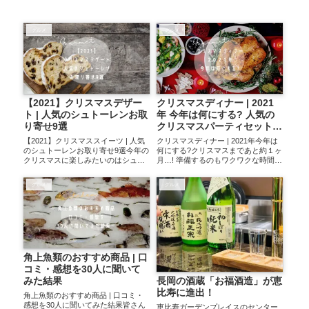
グルメ
グルメ
【2021】クリスマスデザー
クリスマスディナー | 2021
ト | 人気のシュトーレンお取
年 今年は何にする? 人気の
り寄せ9選
クリスマスパーティセットや
スイーツを比較
【2021】クリスマススイーツ | 人気
クリスマスディナー | 2021年今年は
のシュトーレンお取り寄せ9選今年の
何にする?クリスマスまであと約１ヶ
クリスマスに楽しみたいのはシュト
月…! 準備するのもワクワクな時間の
ーレン! ドイツの伝統的なクリスマス
ひとつですよね。我が家でも今まさ
のお菓子です。楽天で評価が多かっ
に今年のクリスマスディナーは何に
グルメ
グルメ
た&高かった順にピックアップしてみ
しようかな～? と相談しているとこ
ましたのでお買い物の際の参考に
ろです。そこでお買い物メモとし
な...
て...
角上魚類のおすすめ商品 | 口
コミ・感想を30人に聞いて
みた結果
長岡の酒蔵「お福酒造」が恵
比寿に進出！
角上魚類のおすすめ商品 | 口コミ・
感想を30人に聞いてみた結果皆さん
恵比寿ガーデンプレイスのセンター