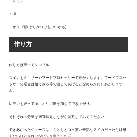
・レモン
・塩
・オリゴ糖(はちみつでもいいかも)
作り方
作り方は至ってシンプル。
スイカをミキサーやフードプロセッサーで細かくします。フードプロセ
ッサーの場合は後でざる等で濾してあげるとなめらかにしあがります
よ。
レモンを絞って塩、オリゴ糖を加えてできあがり。
それぞれの分量は適宜味見しながら調整してみてください。
できあがったジュースは、もともと白っぽい未熟なスイカだったとは思
えないほどきれいなピンク色でした♡