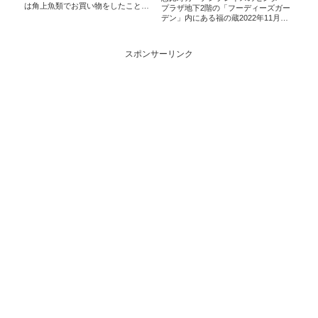
は角上魚類でお買い物をしたことが
プラザ地下2階の「フーディーズガー
ありますか? お魚がとてもおいし
デン」内にある福の蔵2022年11月に
い！との評判を聞いたのですがみん
オープンしたそうです。酒処、新潟
なのおすすめはなんだろう…と気に
県長岡にある酒蔵「お福酒造」さん
なりまして、30名の方にアンケート
が出店しているイートインも可能な
スポンサーリンク
を取って...
オシャレ角打ちのような雰囲気「お
福酒造」...