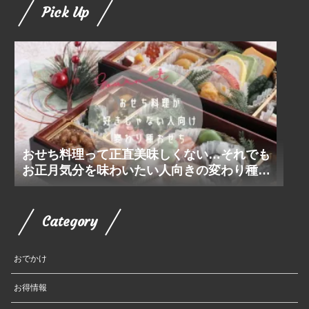
Pick Up
おせち料理って正直美味しくない…それでも
お正月気分を味わいたい人向きの変わり種お
せち
Category
おでかけ
お得情報