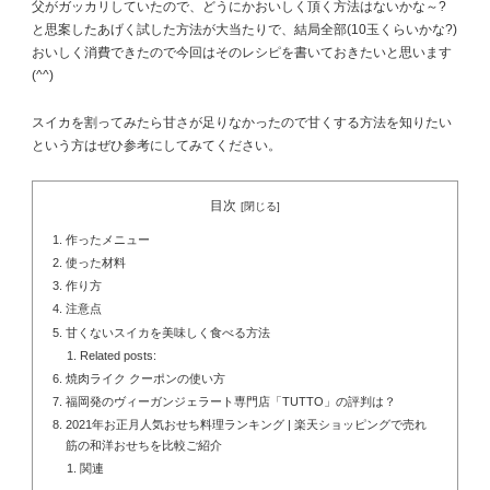
父がガッカリしていたので、どうにかおいしく頂く方法はないかな～?
と思案したあげく試した方法が大当たりで、結局全部(10玉くらいかな?)
おいしく消費できたので今回はそのレシピを書いておきたいと思います
(^^)
スイカを割ってみたら甘さが足りなかったので甘くする方法を知りたい
という方はぜひ参考にしてみてください。
目次
作ったメニュー
使った材料
作り方
注意点
甘くないスイカを美味しく食べる方法
Related posts:
焼肉ライク クーポンの使い方
福岡発のヴィーガンジェラート専門店「TUTTO」の評判は？
2021年お正月人気おせち料理ランキング | 楽天ショッピングで売れ
筋の和洋おせちを比較ご紹介
関連